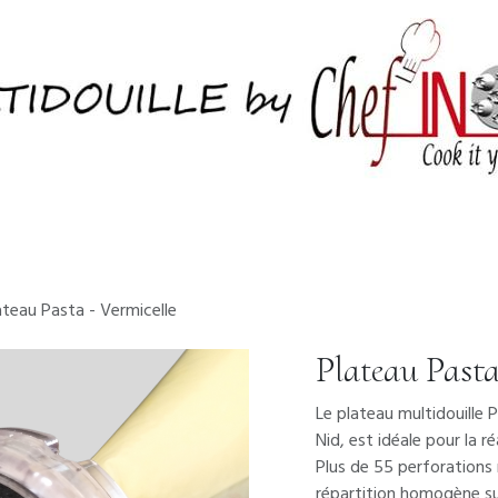
Accueil.
Boutique
A propos
Contactez nous
ateau Pasta - Vermicelle
Plateau Pasta
Le plateau multidouille 
Nid, est idéale pour la r
Plus de 55 perforations
répartition homogène su