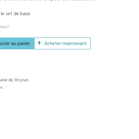
 le set de base
ises)
uter au panier
Acheter maintenant
ursé de 30 jours
es