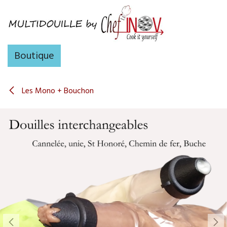
Se rendre au contenu
Boutique
Les Mono + Bouchon