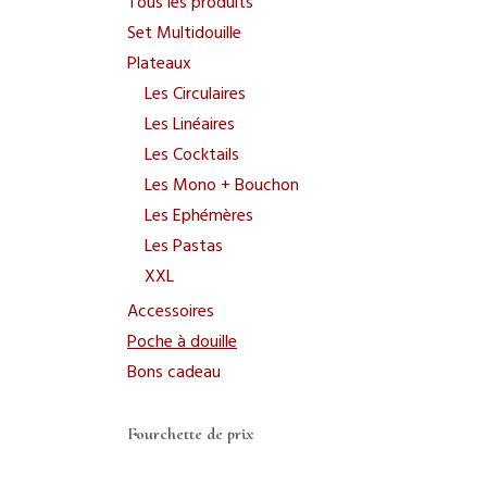
Tous les produits
Set Multidouille
Plateaux
Les Circulaires
Les Linéaires
Les Cocktails
Les Mono + Bouchon
Les Ephémères
Les Pastas
Liens utiles
XXL
Accueil
Accessoires
À propos de nous
Poche à douille
Nos produits
Bons cadeau
FAQ
CGV
Politique de confidentialité
Fourchette de prix
Mentions légales
Utilisation de cookies