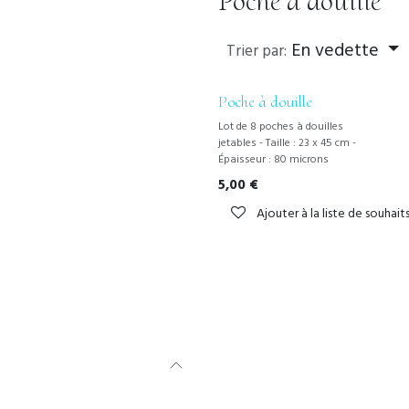
Poche à douille
En vedette
Trier par:
Poche à douille
Lot de 8 poches à douilles
jetables - Taille : 23 x 45 cm -
Épaisseur : 80 microns
5,00
€
Ajouter à la liste de souhait
À propos de nous
CHEFINOV® propose un nouveau concept de douil
la décoration de vos préparations culinaires : l
primé MEDAILLE D'OR
Cet ustensile innovant,
Lépine 2024
est simple et se manipule comme 
traditionnelle.