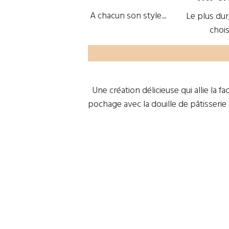
FAQ
A chacun son style...
Le plus dur
CGV
choisi
Politique de confidentialité
Mentions légales
Utilisation de cookies
Une création délicieuse qui allie la faci
pochage avec la douille de pâtisserie 
Copyright © ChefInov 2023
Français