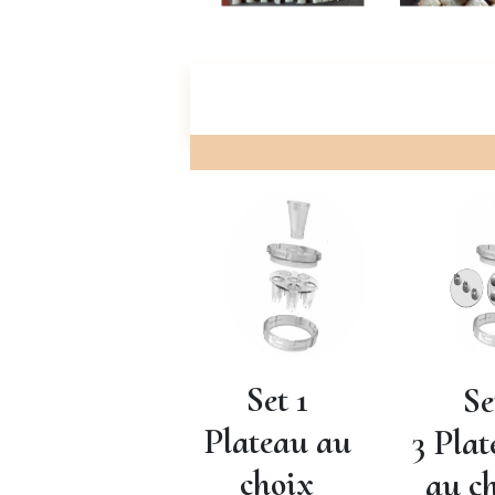
Set 1
Se
Liens utiles
Plateau au
3 Pla
Accueil
À propos de nous
choix
au c
Nos produits