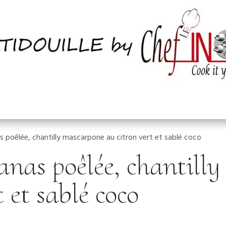
ctez nous
s poêlée, chantilly mascarpone au citron vert et sablé coco
anas poêlée, chantill
 et sablé coco