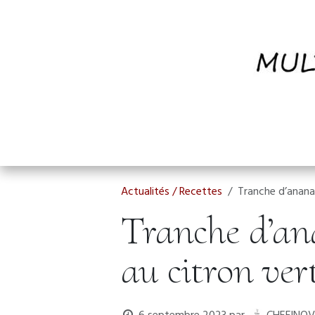
Se rendre au contenu
Accueil.
Boutique
A propos
Conta
Actualités / Recettes
Tranche d’anana
Tranche d’an
au citron vert