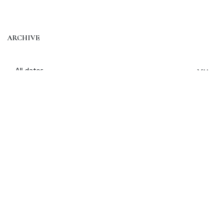
ARCHIVE
Read Next
Pastry-tips 3