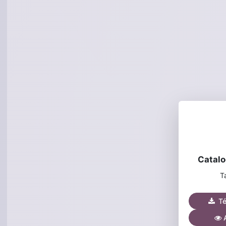
Catalo
Ta
Tél
A