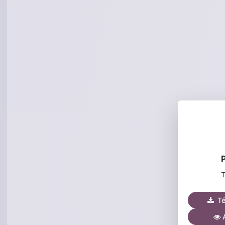
T
Tél
A